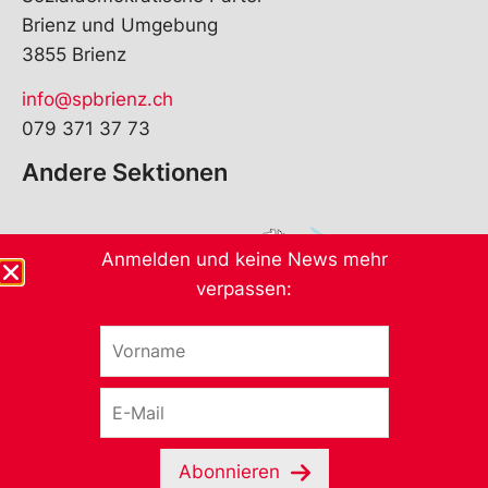
Brienz und Umgebung
3855 Brienz
info@spbrienz.ch
079 371 37 73
Andere Sektionen
Anmelden und keine News mehr
verpassen:
V
o
r
E
n
-
a
M
m
a
e
Abonnieren
i