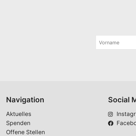
V
o
r
n
a
m
e
*
Navigation
Social 
Aktuelles
Instag
Spenden
Faceb
Offene Stellen