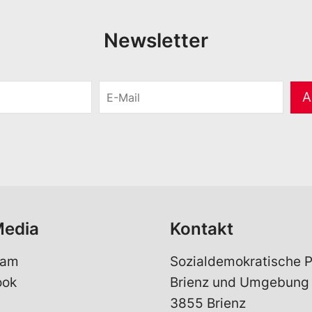
Newsletter
E
A
-
M
a
i
l
*
Media
Kontakt
ram
Sozialdemokratische P
ook
Brienz und Umgebung
3855 Brienz